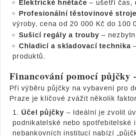
Elektrické hnětače
– ušetří čas,
Profesionální těstovinové stroj
výroby, cena od 20 000 Kč do 100 
Sušicí regály a trouby
– nezbytné
Chladicí a skladovací technika
–
produktů.
Financování pomocí půjčky –
Při výběru půjčky na vybavení pro d
Praze je klíčové zvážit několik fakto
Účel půjčky
– Ideální je zvolit 
podnikatelské nebo spotřebitelské 
nebankovních institucí nabízí „půj