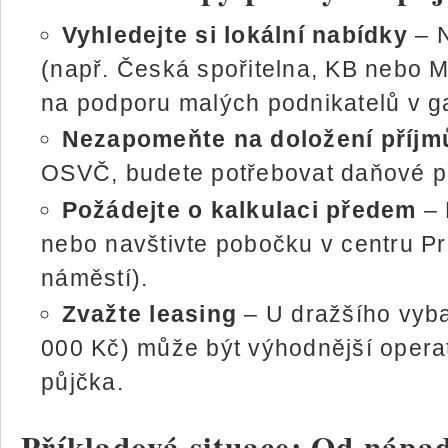
Vyhledejte si lokální nabídky
– N
(např. Česká spořitelna, KB nebo M
na podporu malých podnikatelů v g
Nezapomeňte na doložení příjm
OSVČ, budete potřebovat daňové př
Požádejte o kalkulaci předem
– 
nebo navštivte pobočku v centru P
náměstí).
Zvažte leasing
– U dražšího vyba
000 Kč) může být výhodnější operat
půjčka.
Příkladová situace: Od nápad