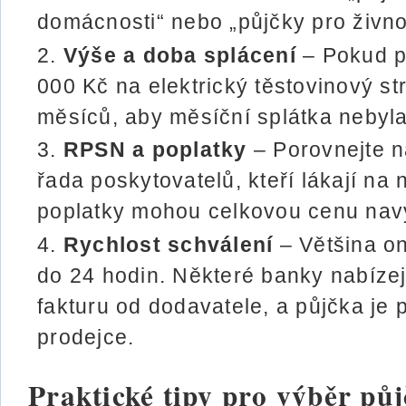
domácnosti“ nebo „půjčky pro živno
Výše a doba splácení
– Pokud p
000 Kč na elektrický těstovinový st
měsíců, aby měsíční splátka nebyla 
RPSN a poplatky
– Porovnejte n
řada poskytovatelů, kteří lákají na 
poplatky mohou celkovou cenu navý
Rychlost schválení
– Většina on
do 24 hodin. Některé banky nabízejí
fakturu od dodavatele, a půjčka je 
prodejce.
Praktické tipy pro výběr pů