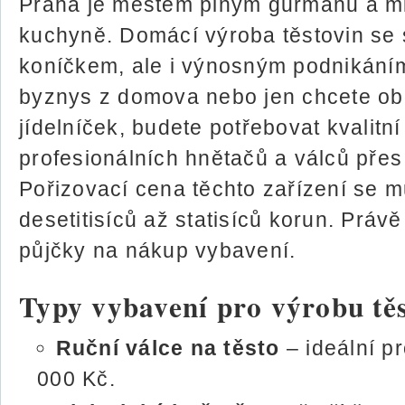
Praha je městem plným gurmánů a milo
kuchyně. Domácí výroba těstovin se 
koníčkem, ale i výnosným podnikáním
byznys z domova nebo jen chcete oboh
jídelníček, budete potřebovat kvalitn
profesionálních hnětačů a válců přes 
Pořizovací cena těchto zařízení se 
desetitisíců až statisíců korun. Práv
půjčky na nákup vybavení.
Typy vybavení pro výrobu tě
Ruční válce na těsto
– ideální p
000 Kč.