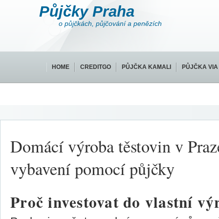
Půjčky Praha
o půjčkách, půjčování a penězích
HOME
CREDITGO
PŮJČKA KAMALI
PŮJČKA VIA
Domácí výroba těstovin v Praze
vybavení pomocí půjčky
Proč investovat do vlastní vý