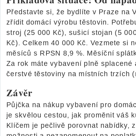
Představte si, že bydlíte v Praze na 
zřídit domácí výrobu těstovin. Potřeb
stroj (25 000 Kč), sušicí stojan (5 0
Kč). Celkem 40 000 Kč. Vezmete si 
měsíců s RPSN 8,9 %. Měsíční splátk
Za rok máte vybavení plně splacené 
čerstvé těstoviny na místních trzích 
Závěr
Půjčka na nákup vybavení pro domácí
je skvělou cestou, jak proměnit váš ku
Klíčem je pečlivě porovnat nabídky, z
možnosti a nezapomenout na poplatky