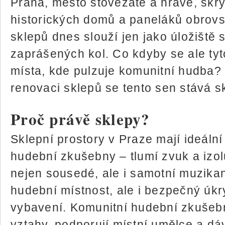
Praha, město stověžaté a hravé, skr
historických domů a paneláků obrovs
sklepů dnes slouží jen jako úložiště
zaprášených kol. Co kdyby se ale tyt
místa, kde pulzuje komunitní hudba?
renovaci sklepů se tento sen stává s
Proč právě sklepy?
Sklepní prostory v Praze mají ideální
hudební zkušebny – tlumí zvuk a izolu
nejen sousedé, ale i samotní muzikan
hudební místnost, ale i bezpečný úkr
vybavení. Komunitní hudební zkušebn
vztahy, podporují místní umělce a dá