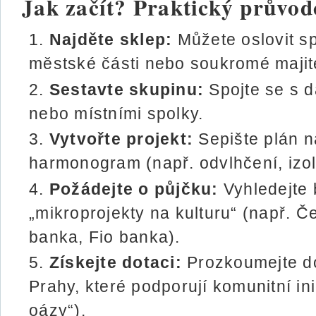
Jak začít? Praktický průvod
Najděte sklep:
Můžete oslovit sp
městské části nebo soukromé majit
Sestavte skupinu:
Spojte se s d
nebo místními spolky.
Vytvořte projekt:
Sepište plán n
harmonogram (např. odvlhčení, izola
Požádejte o půjčku:
Vyhledejte 
„mikroprojekty na kulturu“ (např. Č
banka, Fio banka).
Získejte dotaci:
Prozkoumejte do
Prahy, které podporují komunitní ini
oázy“).