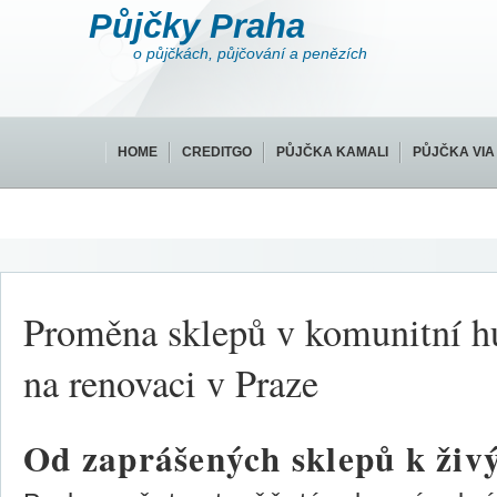
Půjčky Praha
o půjčkách, půjčování a penězích
HOME
CREDITGO
PŮJČKA KAMALI
PŮJČKA VIA
Proměna sklepů v komunitní h
na renovaci v Praze
Od zaprášených sklepů k ži