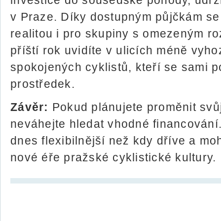
investice do sousedské pohody, udržit
v Praze. Díky dostupným půjčkám se 
realitou i pro skupiny s omezeným r
příští rok uvidíte v ulicích méně vyh
spokojených cyklistů, kteří se sami p
prostředek.
Závěr:
Pokud plánujete proměnit svůj
neváhejte hledat vhodné financování
dnes flexibilnější než kdy dříve a m
nové éře pražské cyklistické kultury.