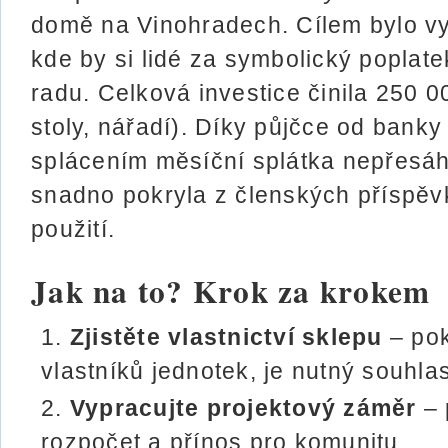
domě na Vinohradech. Cílem bylo vyt
kde by si lidé za symbolický poplatek
radu. Celková investice činila 250 00
stoly, nářadí). Díky půjčce od banky 
splácením měsíční splátka nepřesáh
snadno pokryla z členských příspěv
použití.
Jak na to? Krok za krokem
Zjistěte vlastnictví sklepu
– pok
vlastníků jednotek, je nutný souhlas
Vypracujte projektový záměr
– 
rozpočet a přínos pro komunitu.