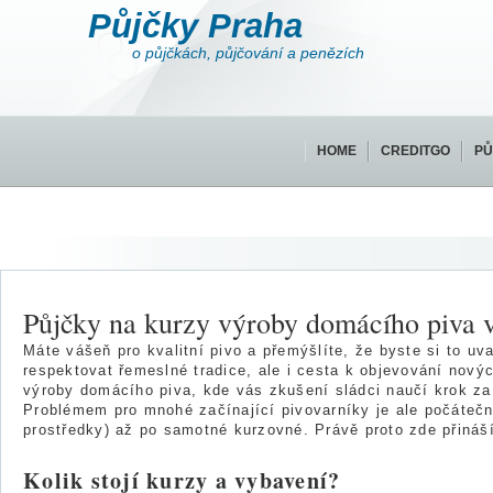
Půjčky Praha
o půjčkách, půjčování a penězích
HOME
CREDITGO
PŮ
Půjčky na kurzy výroby domácího piva v
Máte vášeň pro kvalitní pivo a přemýšlíte, že byste si to uv
respektovat řemeslné tradice, ale i cesta k objevování nový
výroby domácího piva, kde vás zkušení sládci naučí krok za 
Problémem pro mnohé začínající pivovarníky je ale počáteční
prostředky) až po samotné kurzovné. Právě proto zde přináší
Kolik stojí kurzy a vybavení?