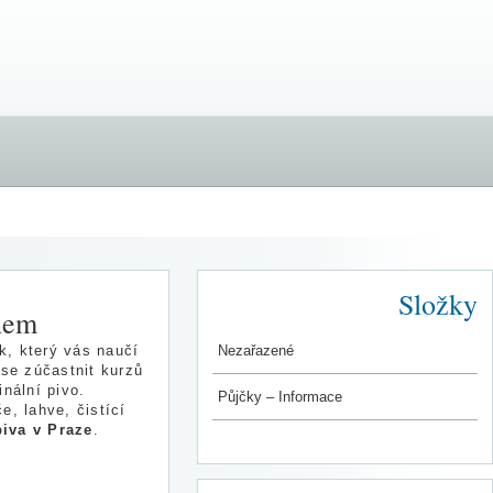
Složky
snem
Nezařazené
k, který vás naučí
 se zúčastnit kurzů
nální pivo.
Půjčky – Informace
, lahve, čistící
iva v Praze
.