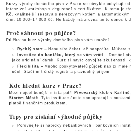
Kurzy výroby domácího piva v Praze se obvykle pohybují o
intenzivní workshop s degustací a certifikátem. K tomu je tř
Kč
, kvalitnější sestava s nerezovým kotlem a automatickým
činit 10 000–17 000 Kč. Ne každý má zrovna tento obnos k di
Proč sáhnout po půjčce?
Půjčka na kurz výroby domácího piva vám umožní:
Rychlý start
– Nemusíte čekat, až naspoříte. Můžete se 
Investice do koníčku, který se vám vrátí
– Domácí piv
jako originální dárek. Kurz si navíc osvojíte zkušenosti, k
Flexibilita
– Mnoho poskytovatelů půjček nabízí malé n
účel. Stačí mít čistý registr a pravidelný příjem.
Kde hledat kurz v Praze?
Mezi nejoblíbenější místa patří
Pivovarský klub v Karlíně
Starém Městě
. Tyto instituce často spolupracují s bankami
platbě finančním produktem.
Tipy pro získání výhodné půjčky
Porovnejte si nabídky nebankovních i bankovních instit