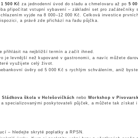
d
1 500 Kč
za jednodenní úvod do sladu a chmelovaru až po
5 00
eba připočítat vstupní vybavení – základní set pro začátečníky 
 chlazením vyjde na 8 000–12 000 Kč. Celková investice prvníc
spozici, a právě zde přichází na řadu půjčka.
přihlásit na nejbližší termín a začít ihned.
o je levnější než kupované v gastronomii, a navíc můžete daro
teré využijete celý život.
ebankovní úvěry od 5 000 Kč s rychlým schválením, aniž byste
,
Sládkova škola v Holešovičkách
nebo
Workshop v Pivovars
 a specializovanými poskytovateli půjček, a můžete tak získat i
ucí – hledejte skryté poplatky a RPSN.