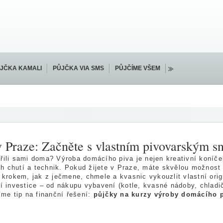
JČKA KAMALI
PŮJČKA VIA SMS
PŮJČÍME VŠEM
 Praze: Začněte s vlastním pivovarským 
ařili sami doma? Výroba domácího piva je nejen kreativní koníče
ch chutí a technik. Pokud žijete v Praze, máte skvělou možnost
krokem, jak z ječmene, chmele a kvasnic vykouzlit vlastní origi
 investice – od nákupu vybavení (kotle, kvasné nádoby, chladiče
me tip na finanční řešení:
půjčky na kurzy výroby domácího p