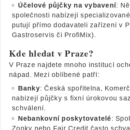
Účelové půjčky na vybavení
: N
společnosti nabízejí specializovan
putují přímo dodavateli zařízení v 
Gastroservis či ProfiMix).
Kde hledat v Praze?
V Praze najdete mnoho institucí och
nápad. Mezi oblíbené patří:
Banky
: Česká spořitelna, Kome
nabízejí půjčky s fixní úrokovou s
schválení.
Nebankovní poskytovatelé
: Spo
Zonky nebo Fair Credit často schval