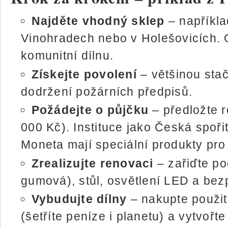
Najděte vhodný sklep
– napříkl
Vinohradech nebo v Holešovicích.
komunitní dílnu.
Získejte povolení
– většinou stač
dodržení požárních předpisů.
Požádejte o půjčku
– předložte 
000 Kč). Instituce jako Česká spoři
Moneta mají speciální produkty pro 
Zrealizujte renovaci
– zařiďte po
gumová), stůl, osvětlení LED a bez
Vybudujte dílny
– nakupte použit
(šetříte peníze i planetu) a vytvo