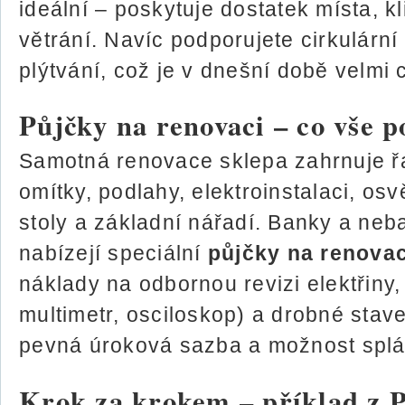
ideální – poskytuje dostatek místa, 
větrání. Navíc podporujete cirkulární
plýtvání, což je v dnešní době velmi
Půjčky na renovaci – co vše p
Samotná renovace sklepa zahrnuje řa
omítky, podlahy, elektroinstalaci, osv
stoly a základní nářadí. Banky a neb
nabízejí speciální
půjčky na renovac
náklady na odbornou revizi elektřiny
multimetr, osciloskop) a drobné stav
pevná úroková sazba a možnost splác
Krok za krokem – příklad z 