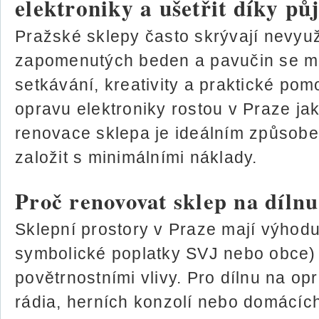
elektroniky a ušetřit díky pů
Pražské sklepy často skrývají nevyuž
zapomenutých beden a pavučin se m
setkávání, kreativity a praktické pom
opravu elektroniky rostou v Praze ja
renovace sklepa je ideálním způsobe
založit s minimálními náklady.
Proč renovovat sklep na díln
Sklepní prostory v Praze mají výhod
symbolické poplatky SVJ nebo obce)
povětrnostními vlivy. Pro dílnu na op
rádia, herních konzolí nebo domácích