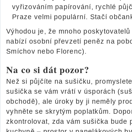
vyřizováním papírování, rychlé půjč
Praze velmi populární. Stačí občank
Výhodou je, že mnoho poskytovatelů 
nabízí osobní převzetí peněz na pob
Smíchov nebo Florenc).
Na co si dát pozor?
Než si půjčíte na sušičku, promyslete 
sušička se vám vrátí v úsporách (suš
obchodě), ale úroky by ji neměly pro
vyhněte se skrytým poplatkům. Dopo
zkontrolovat, zda vám sušička bude 
kuchyně – prostor v panelákových b