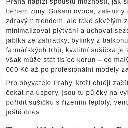
Praha nabízí spoustu možností, jak s
během zimy. Sušení ovoce, zeleniny 
zdravým trendem, ale také skvělým 
minimalizovat plýtvání a uchovat sez
jablka ze zahrádky, bylinky z balkon
farmářských trhů, kvalitní sušička je
však může stát tisíce korun – od mal
000 Kč až po profesionální modely z
Pro obyvatele Prahy, kteří chtějí začí
čekat na úspory, jsou tu půjčky na v
pořídit sušičku s řízením teploty, ven
ještě dnes.