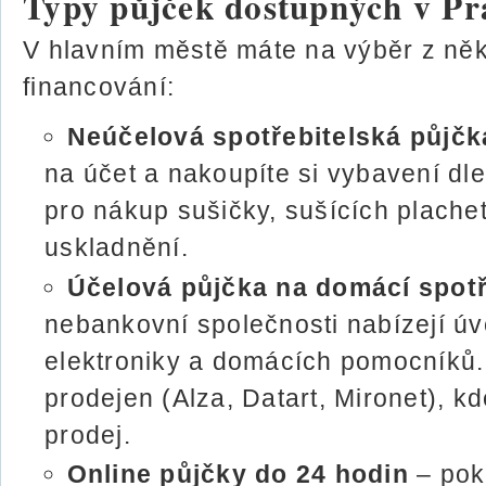
Typy půjček dostupných v Pr
V hlavním městě máte na výběr z něk
financování:
Neúčelová spotřebitelská půjčk
na účet a nakoupíte si vybavení dle
pro nákup sušičky, sušících plache
uskladnění.
Účelová půjčka na domácí spot
nebankovní společnosti nabízejí ú
elektroniky a domácích pomocníků
prodejen (Alza, Datart, Mironet), k
prodej.
Online půjčky do 24 hodin
– pok