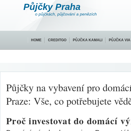
Půjčky Praha
o půjčkách, půjčování a penězích
HOME
CREDITGO
PŮJČKA KAMALI
PŮJČKA VIA
Půjčky na vybavení pro domác
Praze: Vše, co potřebujete věd
Proč investovat do domácí v