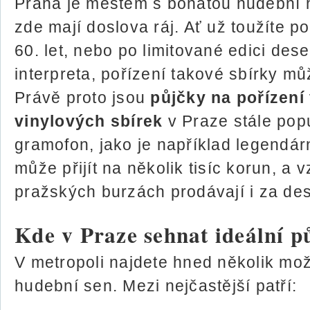
Praha je městem s bohatou hudební his
zde mají doslova ráj. Ať už toužíte 
60. let, nebo po limitované edici de
interpreta, pořízení takové sbírky m
Právě proto jsou
půjčky na pořízení
vinylových sbírek
v Praze stále popu
gramofon, jako je například legendá
může přijít na několik tisíc korun, a
pražských burzách prodávají i za dese
Kde v Praze sehnat ideální p
V metropoli najdete hned několik možn
hudební sen. Mezi nejčastější patří: