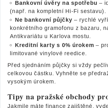
Bankovní úvěry na spotřebu
– i
(např. na kompletní Hi-Fi sestavu).
Ne bankovní půjčky
– rychlé vyř
konkrétního gramofonu z bazaru, na
Antikvariátu u Karlova mostu.
Kreditní karty s 0% úrokem
– pr
limitované vinylové reedice.
Před sjednáním půjčky si vždy pečl
celkovou částku. Vyhněte se předr
vysokým úrokem.
Tipy na pražské obchody pro
Jakmile máte finance zajištěné, vyde