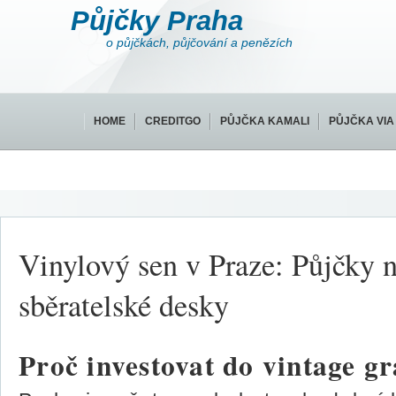
Půjčky Praha
o půjčkách, půjčování a penězích
HOME
CREDITGO
PŮJČKA KAMALI
PŮJČKA VIA
Vinylový sen v Praze: Půjčky 
sběratelské desky
Proč investovat do vintage g